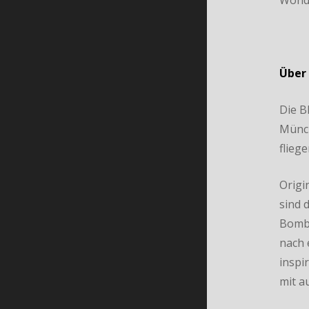
Wond
Über 
Die B
Münch
flieg
Origi
sind 
Bombs
nach 
inspi
mit a