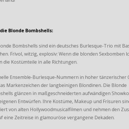
erland!
die Blonde Bombshells:
londe Bombshells sind ein deutsches Burlesque-Trio mit Bas
en. Frivol, witzig, explosiv: Wenn die blonden Sexbomben l
en die Kostümteile in alle Richtungen.
nelle Ensemble-Burlesque-Nummern in hoher tänzerischer Q
das Markenzeichen der langbeinigen Blondinen. Die Blonde
hells glänzen in maßgeschneiderten aufwändigen Showk
eigenen Entwürfen. Ihre Kostüme, Makeup und Frisuren sin
riert von alten Hollywoodmusicalfilmen und nehmen den Zu
uf eine Zeitreise in glamouröse vergangene Dekaden.