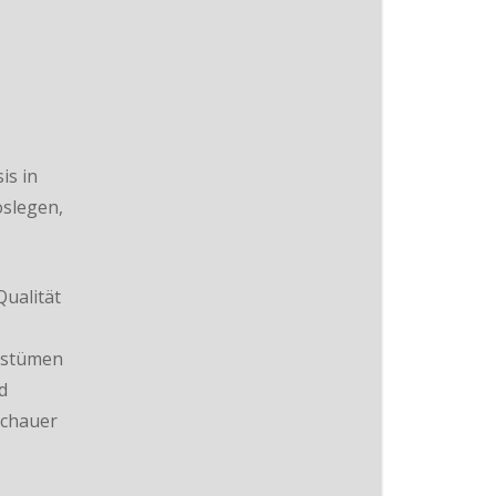
is in
oslegen,
ualität
ostümen
d
schauer