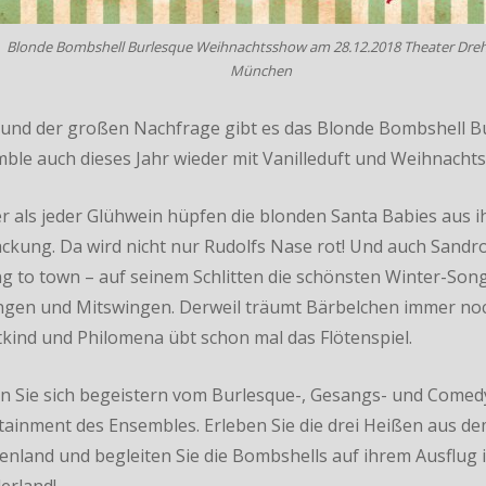
Blonde Bombshell Burlesque Weihnachtsshow am 28.12.2018 Theater Dreh
München
und der großen Nachfrage gibt es das Blonde Bombshell B
ble auch dieses Jahr wieder mit Vanilleduft und Weihnacht
r als jeder Glühwein hüpfen die blonden Santa Babies aus i
ckung. Da wird nicht nur Rudolfs Nase rot! Und auch Sandro
g to town – auf seinem Schlitten die schönsten Winter-Son
ngen und Mitswingen. Derweil träumt Bärbelchen immer no
tkind und Philomena übt schon mal das Flötenspiel.
n Sie sich begeistern vom Burlesque-, Gesangs- und Comed
tainment des Ensembles. Erleben Sie die drei Heißen aus d
nland und begleiten Sie die Bombshells auf ihrem Ausflug 