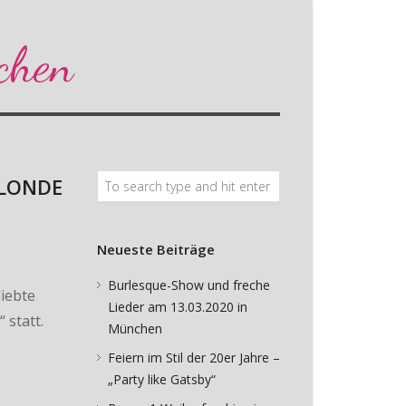
chen
BLONDE
Neueste Beiträge
Burlesque-Show und freche
liebte
Lieder am 13.03.2020 in
 statt.
München
Feiern im Stil der 20er Jahre –
„Party like Gatsby“