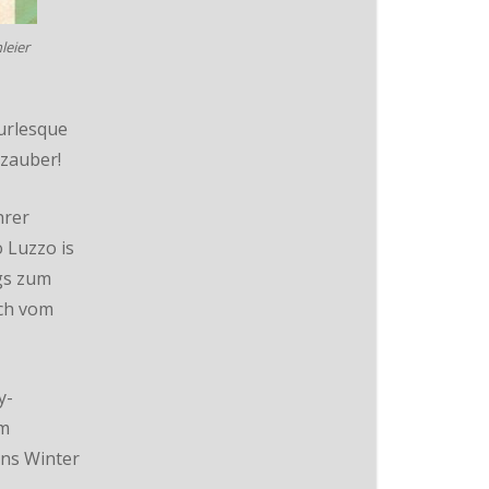
leier
urlesque
szauber!
hrer
 Luzzo is
gs zum
ch vom
y-
em
ins Winter