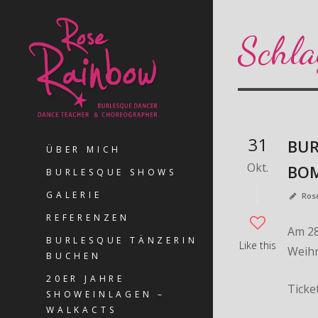
Schla
31
BUR
ÜBER MICH
Okt.
BOM
BURLESQUE SHOWS
GALERIE
Ros
REFERENZEN
Am 28
BURLESQUE TÄNZERIN
Like this
Weihn
BUCHEN
20ER JAHRE
Ticket
SHOWEINLAGEN –
WALKACTS