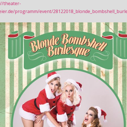
://theater-
eier.de/programm/event/28122018_blonde_bombshell_burl