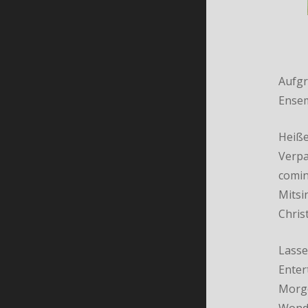
Aufgr
Ensem
Heiße
Verpa
comin
Mitsi
Chris
Lasse
Enter
Morge