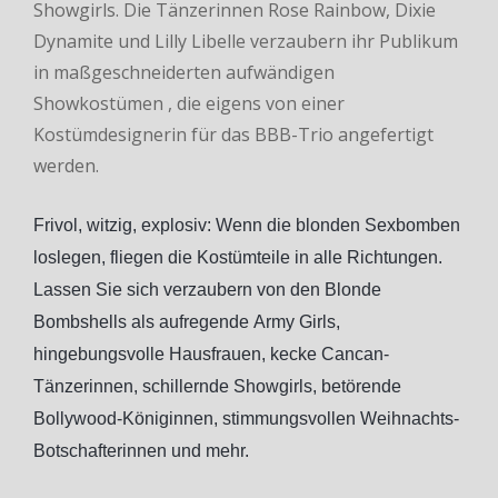
Showgirls. Die Tänzerinnen Rose Rainbow, Dixie
Dynamite und Lilly Libelle verzaubern ihr Publikum
in maßgeschneiderten aufwändigen
Showkostümen , die eigens von einer
Kostümdesignerin für das BBB-Trio angefertigt
werden.
Frivol, witzig, explosiv: Wenn die blonden Sexbomben
loslegen, fliegen die Kostümteile in alle Richtungen.
Lassen Sie sich verzaubern von den Blonde
Bombshells als aufregende Army Girls,
hingebungsvolle Hausfrauen, kecke Cancan-
Tänzerinnen, schillernde Showgirls, betörende
Bollywood-Königinnen, stimmungsvollen Weihnachts-
Botschafterinnen und mehr.