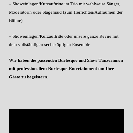
– Showeinlagen/Kurzauftritte im Trio mit wahlweise Sänger,
Moderatorin oder Stagemaid (zum Herrichten/Aufräumen der
Bühne)
– Showeinlagen/Kurzauftritte oder unsere ganze Revue mit
dem vollständigen sechsköpfigen Ensemble
Wir haben die passenden Burlesque und Show Tänzerinnen
mit professionellem Burlesque-Entertainment um Ihre
Gäste zu begeistern.