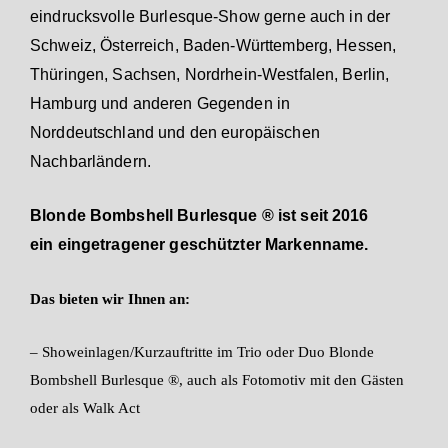
eindrucksvolle Burlesque-Show gerne auch in der
Schweiz, Österreich, Baden-Württemberg, Hessen,
Thüringen, Sachsen, Nordrhein-Westfalen, Berlin,
Hamburg und anderen Gegenden in
Norddeutschland und den europäischen
Nachbarländern.
Blonde Bombshell Burlesque ® ist seit 2016
ein eingetragener geschützter Markenname.
Das bieten wir Ihnen an:
– Showeinlagen/Kurzauftritte im Trio oder Duo Blonde
Bombshell Burlesque ®, auch als Fotomotiv mit den Gästen
oder als Walk Act