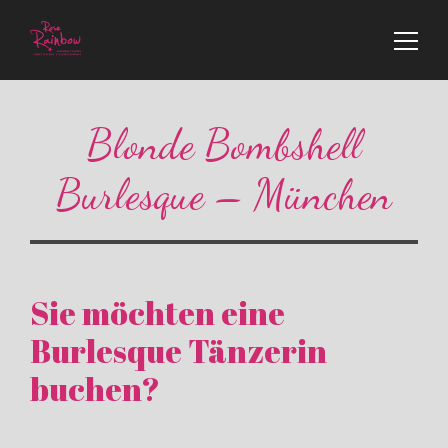
Blonde Bombshell
Burlesque – München
Sie möchten eine
Burlesque Tänzerin
buchen?