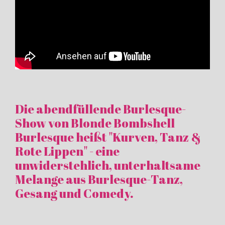
Die abendfüllende Burlesque-
Show von Blonde Bombshell
Burlesque heißt "Kurven, Tanz &
Rote Lippen" - eine
unwiderstehlich, unterhaltsame
Melange aus Burlesque-Tanz,
Gesang und Comedy.