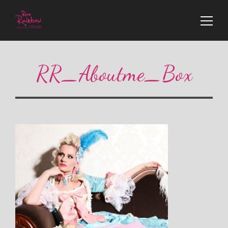
RR_Aboutme_Box