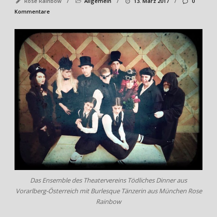
Rose Rainbow
/
Allgemein
/
13. März 2017
/
0
Kommentare
Das Ensemble des Theatervereins Tödliches Dinner aus
Vorarlberg-Österreich mit Burlesque Tänzerin aus München Rose
Rainbow