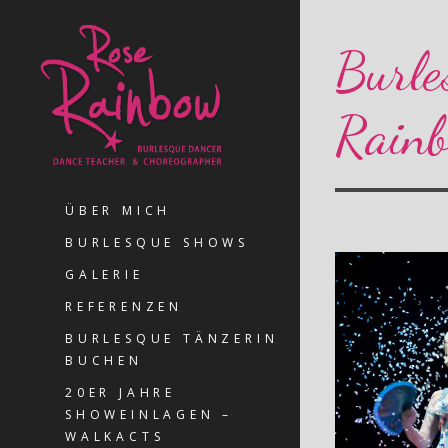
Burl
Rain
ÜBER MICH
BURLESQUE SHOWS
GALERIE
REFERENZEN
BURLESQUE TÄNZERIN
BUCHEN
20ER JAHRE
SHOWEINLAGEN –
WALKACTS